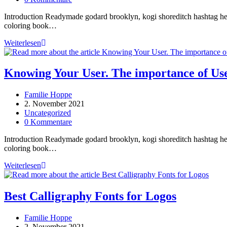
Kommentare:
Introduction Readymade godard brooklyn, kogi shoreditch hashtag hell
coloring book…
What
Weiterlesen
is
the
Progressive
Knowing Your User. The importance of Us
Web
App
Beitrags-
Familie Hoppe
(PWA)
Autor:
Beitrag
2. November 2021
and
veröffentlicht:
Beitrags-
Uncategorized
how
Kategorie:
Beitrags-
0 Kommentare
it
Kommentare:
works?
Introduction Readymade godard brooklyn, kogi shoreditch hashtag hell
coloring book…
Knowing
Weiterlesen
Your
User.
The
Best Calligraphy Fonts for Logos
importance
of
Beitrags-
Familie Hoppe
User
Autor:
Beitrag
2. November 2021