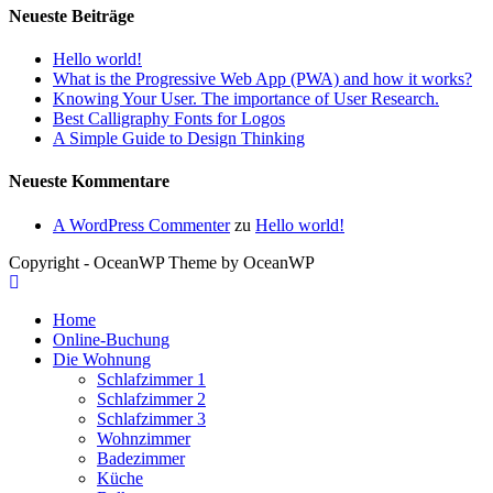
for
Neueste Beiträge
Creating
a
Hello world!
Great
What is the Progressive Web App (PWA) and how it works?
Website
Knowing Your User. The importance of User Research.
Best Calligraphy Fonts for Logos
A Simple Guide to Design Thinking
Neueste Kommentare
A WordPress Commenter
zu
Hello world!
Copyright - OceanWP Theme by OceanWP
Home
Online-Buchung
Die Wohnung
Schlafzimmer 1
Schlafzimmer 2
Schlafzimmer 3
Wohnzimmer
Badezimmer
Küche