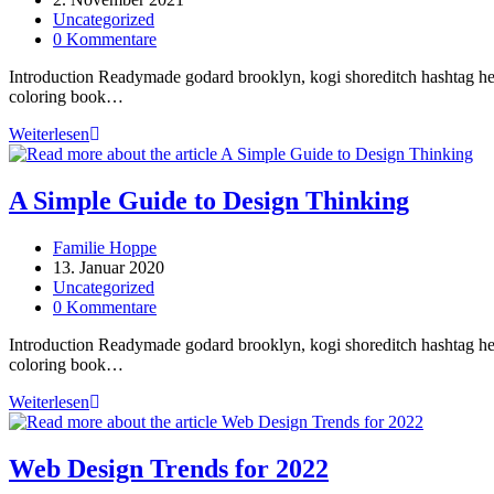
Research.
veröffentlicht:
Beitrags-
Uncategorized
Kategorie:
Beitrags-
0 Kommentare
Kommentare:
Introduction Readymade godard brooklyn, kogi shoreditch hashtag hell
coloring book…
Best
Weiterlesen
Calligraphy
Fonts
for
A Simple Guide to Design Thinking
Logos
Beitrags-
Familie Hoppe
Autor:
Beitrag
13. Januar 2020
veröffentlicht:
Beitrags-
Uncategorized
Kategorie:
Beitrags-
0 Kommentare
Kommentare:
Introduction Readymade godard brooklyn, kogi shoreditch hashtag hell
coloring book…
A
Weiterlesen
Simple
Guide
to
Web Design Trends for 2022
Design