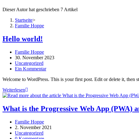
Dieser Autor hat geschrieben 7 Artikel
Startseite
>
Familie Hoppe
Hello world!
Beitrags-
Familie Hoppe
Autor:
Beitrag
30. November 2023
veröffentlicht:
Beitrags-
Uncategorized
Kategorie:
Beitrags-
Ein Kommentar
Kommentare:
Welcome to WordPress. This is your first post. Edit or delete it, then st
Hello
Weiterlesen
world!
What is the Progressive Web App (PWA) a
Beitrags-
Familie Hoppe
Autor:
Beitrag
2. November 2021
veröffentlicht:
Beitrags-
Uncategorized
Kategorie:
Beitrags-
0 Kommentare