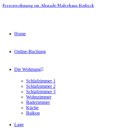
Zum
Ferienwohnung im Altstadt-Malerhaus Einbeck
Inhalt
springen
Home
Online-Buchung
Die Wohnung
Schlafzimmer 1
Schlafzimmer 2
Schlafzimmer 3
Wohnzimmer
Badezimmer
Küche
Balkon
Lage