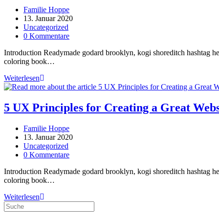
Thinking
Beitrags-
Familie Hoppe
Autor:
Beitrag
13. Januar 2020
veröffentlicht:
Beitrags-
Uncategorized
Kategorie:
Beitrags-
0 Kommentare
Kommentare:
Introduction Readymade godard brooklyn, kogi shoreditch hashtag hell
coloring book…
Web
Weiterlesen
Design
Trends
for
5 UX Principles for Creating a Great Webs
2022
Beitrags-
Familie Hoppe
Autor:
Beitrag
13. Januar 2020
veröffentlicht:
Beitrags-
Uncategorized
Kategorie:
Beitrags-
0 Kommentare
Kommentare:
Introduction Readymade godard brooklyn, kogi shoreditch hashtag hell
coloring book…
5
Weiterlesen
UX
Principles